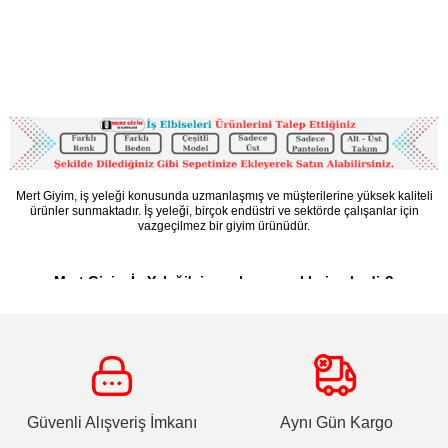
Mert Giyim, iş yeleği konusunda uzmanlaşmış ve müşterilerine yüksek kaliteli
ürünler sunmaktadır. İş yeleği, birçok endüstri ve sektörde çalışanlar için
vazgeçilmez bir giyim ürünüdür.
Mert Giyim İş Yeleği'nin renk seçenekleri nelerdir?
Mert Giyim, iş yeleği koleksiyonunda farklı renk seçenekleri sunar. Klasik siyah,
mavi, gri gibi renklerin yanı sıra özel talepleriniz doğrultusunda özelleştirme
seçenekleri de mevcuttur.
Mert Giyim İş Yelekleri nasıl temizlenir?
Mert Giyim İş Yelekleri, genellikle makine yıkamaya uygun olup kolayca
Güvenli Alışveriş İmkanı
Aynı Gün Kargo
temizlenebilir. Ancak talimatlarına uygun şekilde yıkamak önemlidir.