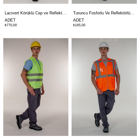
Lacivert Körüklü Cep ve Reflektör Şeritli Pamuklu Yazlık İş Yeleği
Turuncu Fosforlu Ve Reflektörlü Klasik İkaz Yelek
ADET
ADET
₺770,00
₺165,00