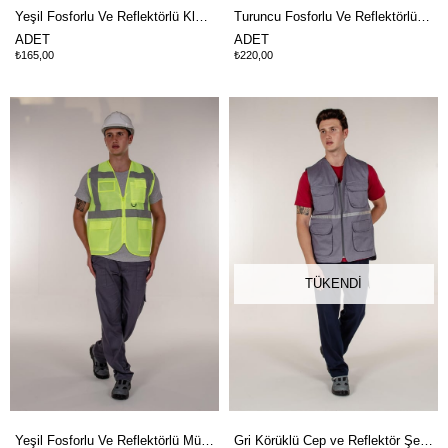
Yeşil Fosforlu Ve Reflektörlü Klasik İkaz Yelek
Turuncu Fosforlu Ve Reflektörlü Mühendis İkaz Yelek
ADET
ADET
₺165,00
₺220,00
TÜKENDI
Yeşil Fosforlu Ve Reflektörlü Mühendis İkaz Yelek
Gri Körüklü Cep ve Reflektör Şeritli Pamuklu Yazlık İş Yeleği