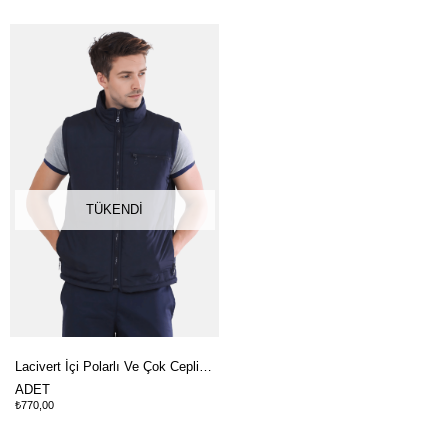
TÜKENDI
Lacivert İçi Polarlı Ve Çok Cepli Kışlık Şişme İş Yeleği
ADET
₺770,00