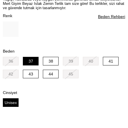
Mert Giyim Beyaz Islak Zemin Terlik tam size göre! Bu terlikler, sizi rahat
ve güvende tutmak için tasarlanmıştır.
Renk
Beden Rehberi
Beden
36
37
38
39
40
41
42
43
44
45
Cinsiyet
Unisex