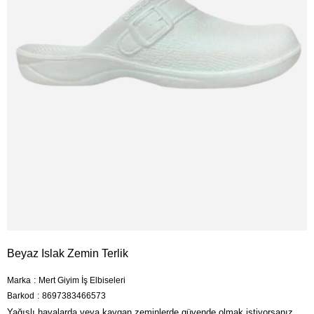
Beyaz Islak Zemin Terlik
Marka
:
Mert Giyim İş Elbiseleri
Barkod
:
8697383466573
Yağışlı havalarda veya kaygan zeminlerde güvende olmak istiyorsanız,