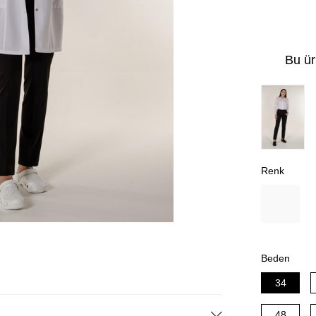
Bu ür
Renk
Beden
34
48