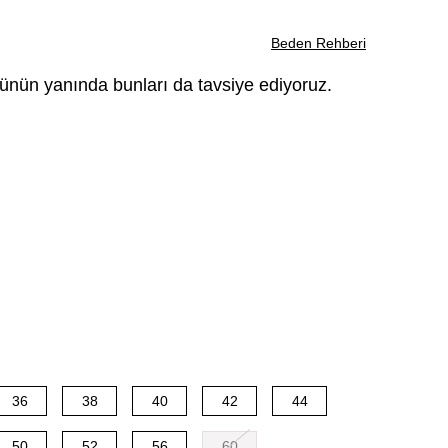
Beden Rehberi
ünün yanında bunları da tavsiye ediyoruz.
36
38
40
42
44
50
52
56
60