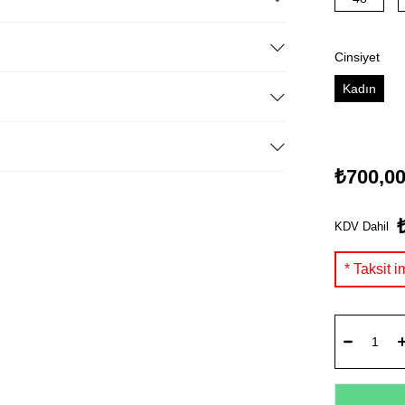
Cinsiyet
Kadın
₺700,0
KDV Dahil