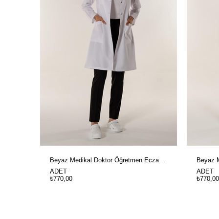
Beyaz Medikal Doktor Öğretmen Eczacı Ve Hemşire Açık Yaka Kadın İş Önlük
ADET
ADET
₺770,00
₺770,00