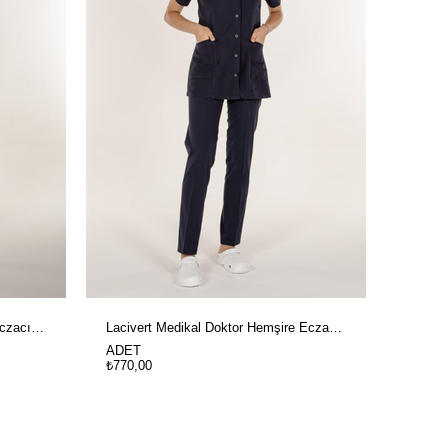
Beyaz Medikal Doktor Hemşire Eczacı Ve Estetisyen Kare Yaka Kadın Ceketi
Lacivert Medikal Doktor Hemşire Eczacı Ve Estetisyen Kare Yaka Kadın Ceketi
ADET
₺770,00