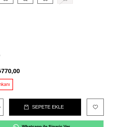
0
₺770,00
Whatsapp ile Sipariş Ver