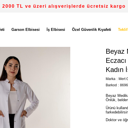
2000 TL ve üzeri alışverişlerde ücretsiz kargo
eti
Garson Elbisesi
İş Elbisesi
Özel Güvenlik Kıyafeti
Teklif
Beyaz 
Eczacı
Kadın 
Marka
:
Mert G
Barkod
:
8696
Beyaz Medika
Önlük, belden 
Ürünü kulland
farkedebilirsi
Doktor ve öğre