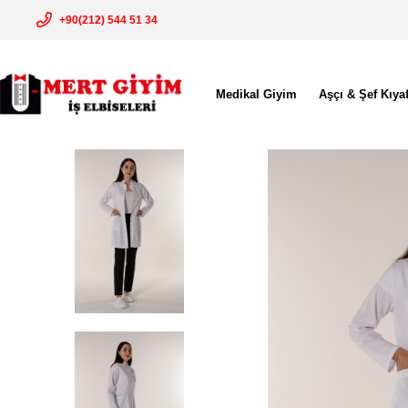
+90(212) 544 51 34
Medikal Giyim
Aşçı & Şef Kıyaf