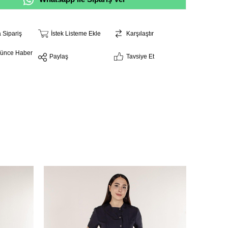
a Sipariş
İstek Listeme Ekle
Karşılaştır
şünce Haber
Paylaş
Tavsiye Et