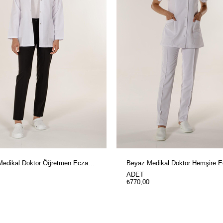
Beyaz Medikal Doktor Öğretmen Eczacı Ve Hemşire Hakim Yaka Kadın İş Ceketi
ADET
₺770,00