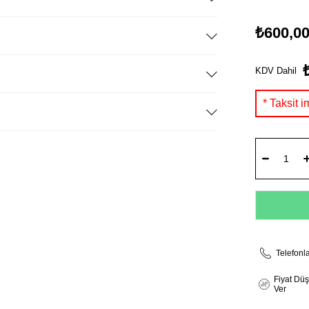
₺600,0
KDV Dahil
Telefonl
Fiyat Dü
Ver