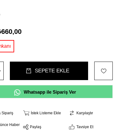
0
₺660,00
Whatsapp ile Sipariş Ver
a Sipariş
İstek Listeme Ekle
Karşılaştır
şünce Haber
Paylaş
Tavsiye Et