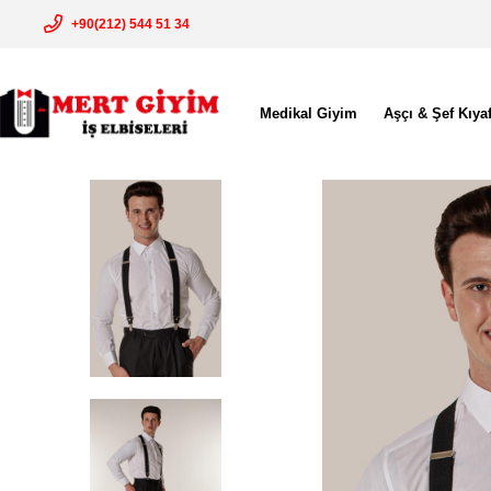
+90(212) 544 51 34
Medikal Giyim
Aşçı & Şef Kıyaf