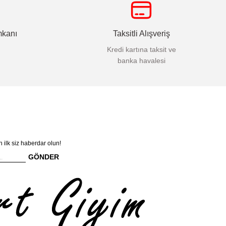
mkanı
Taksitli Alışveriş
Kredi kartına taksit ve
banka havalesi
n ilk siz haberdar olun!
GÖNDER