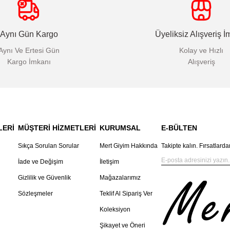
Aynı Gün Kargo
Üyeliksiz Alışveriş İ
Aynı Ve Ertesi Gün
Kolay ve Hızlı
Kargo İmkanı
Alışveriş
LERİ
MÜŞTERİ HİZMETLERİ
KURUMSAL
E-BÜLTEN
Sıkça Sorulan Sorular
Mert Giyim Hakkında
Takipte kalın. Fırsatlarda
İade ve Değişim
İletişim
Gizlilik ve Güvenlik
Mağazalarımız
Sözleşmeler
Teklif Al Sipariş Ver
Koleksiyon
Şikayet ve Öneri