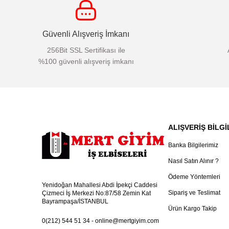
Güvenli Alışveriş İmkanı
256Bit SSL Sertifikası ile
%100 güvenli alışveriş imkanı
ALIŞVERİŞ BİLGİ
Banka Bilgilerimiz
Nasıl Satın Alınır ?
Ödeme Yöntemleri
Yenidoğan Mahallesi Abdi İpekçi Caddesi
Sipariş ve Teslimat
Çizmeci İş Merkezi No:87/58 Zemin Kat
Bayrampaşa/İSTANBUL
Ürün Kargo Takip
0(212) 544 51 34
-
online@mertgiyim.com