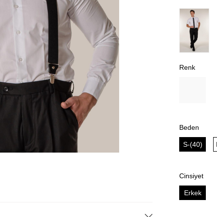
Renk
Beden
S-(40)
Cinsiyet
Erkek