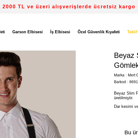
2000 TL ve üzeri alışverişlerde ücretsiz kargo
eti
Garson Elbisesi
İş Elbisesi
Özel Güvenlik Kıyafeti
Teklif
Beyaz S
Gömle
Marka
:
Mert G
Barkod
:
8691
Beyaz Slim F
üretilmiştir.
Dar kesimi ve
Bu ür