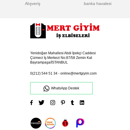
Alışveriş
banka havalesi
Yenidoğan Mahallesi Abdi İpekçi Caddesi
Çizmeci İş Merkezi No:87/58 Zemin Kat
Bayrampaşa/İSTANBUL
0(212) 544 51 34
-
online@mertgiyim.com
WhatsApp Destek