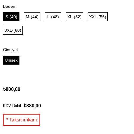
Beden
S-(40)
M-(44)
L-(48)
XL-(52)
XXL-(56)
3XL-(60)
Cinsiyet
Unisex
₺800,00
₺880,00
KDV Dahil