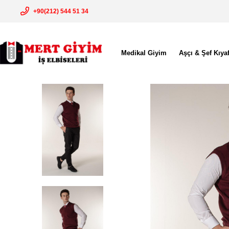
+90(212) 544 51 34
Medikal Giyim
Aşçı & Şef Kıyaf