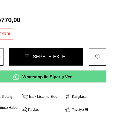
0
₺770,00
Whatsapp ile Sipariş Ver
a Sipariş
İstek Listeme Ekle
Karşılaştır
şünce Haber
Paylaş
Tavsiye Et