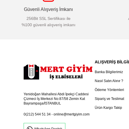
Güvenli Alışveriş İmkanı
256Bit SSL Sertifikası ile
%100 güvenli alışveriş imkanı
ALIŞVERİŞ BİLGİ
Banka Bilgilerimiz
Nasıl Satın Alınır ?
Ödeme Yöntemleri
Yenidoğan Mahallesi Abdi İpekçi Caddesi
Sipariş ve Teslimat
Çizmeci İş Merkezi No:87/58 Zemin Kat
Bayrampaşa/İSTANBUL
Ürün Kargo Takip
0(212) 544 51 34
-
online@mertgiyim.com