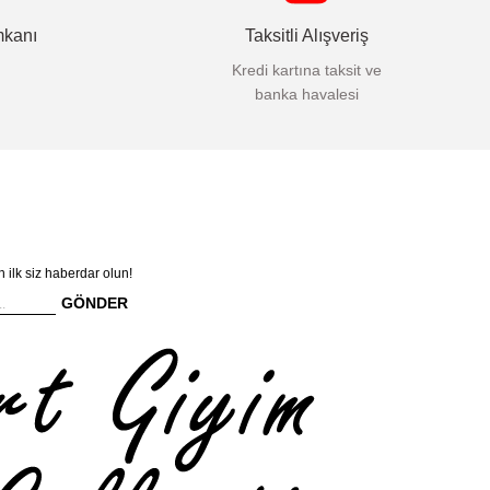
mkanı
Taksitli Alışveriş
Kredi kartına taksit ve
banka havalesi
n ilk siz haberdar olun!
GÖNDER