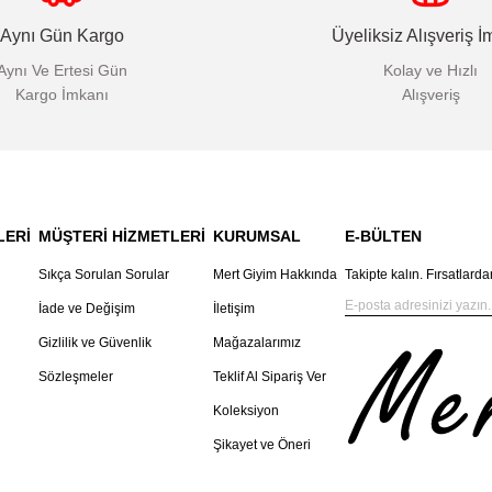
Aynı Gün Kargo
Üyeliksiz Alışveriş İ
Aynı Ve Ertesi Gün
Kolay ve Hızlı
Kargo İmkanı
Alışveriş
LERİ
MÜŞTERİ HİZMETLERİ
KURUMSAL
E-BÜLTEN
Sıkça Sorulan Sorular
Mert Giyim Hakkında
Takipte kalın. Fırsatlarda
İade ve Değişim
İletişim
Gizlilik ve Güvenlik
Mağazalarımız
Sözleşmeler
Teklif Al Sipariş Ver
Koleksiyon
Şikayet ve Öneri