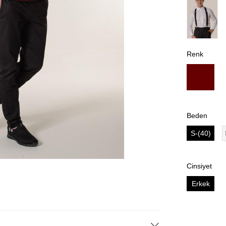
Renk
Beden
S-(40)
Cinsiyet
Erkek