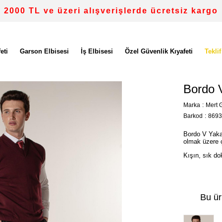
2000 TL ve üzeri alışverişlerde ücretsiz kargo
eti
Garson Elbisesi
İş Elbisesi
Özel Güvenlik Kıyafeti
Teklif
Bordo 
Marka
:
Mert G
Barkod
:
8693
Bordo V Yaka 
olmak üzere ça
Kışın, sık do
Bu ür