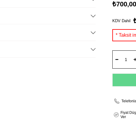
₺700,0
KDV Dahil
Telefonl
Fiyat Dü
Ver