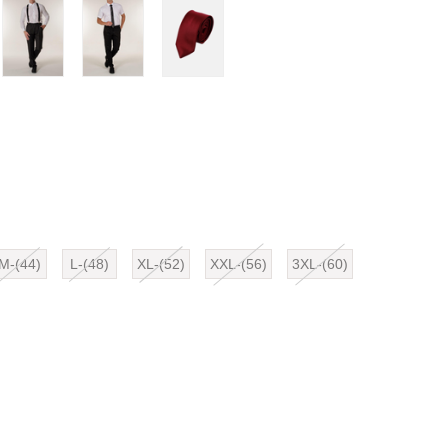
M-(44)
L-(48)
XL-(52)
XXL-(56)
3XL-(60)