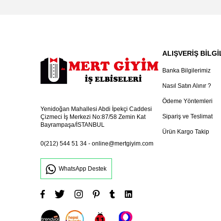
ALIŞVERİŞ BİLGİ
Banka Bilgilerimiz
Nasıl Satın Alınır ?
Ödeme Yöntemleri
Yenidoğan Mahallesi Abdi İpekçi Caddesi
Sipariş ve Teslimat
Çizmeci İş Merkezi No:87/58 Zemin Kat
Bayrampaşa/İSTANBUL
Ürün Kargo Takip
0(212) 544 51 34
-
online@mertgiyim.com
WhatsApp Destek