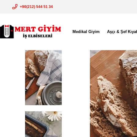
+90(212) 544 51 34
Medikal Giyim
Aşçı & Şef Kıyaf