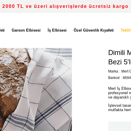
2000 TL ve üzeri alışverişlerde ücretsiz kargo
eti
Garson Elbisesi
İş Elbisesi
Özel Güvenlik Kıyafeti
Teklif
Dimili 
Bezi 5'l
Marka
:
Mert G
Barkod
:
8694
Mert İş Elbis
profesyonel m
ve dayanıklı 
İşlevsel tasar
mutfakta hem 