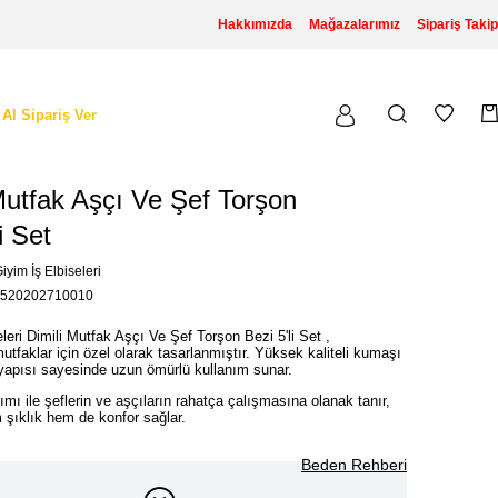
Hakkımızda
Mağazalarımız
Sipariş Takip
 Al Sipariş Ver
Mutfak Aşçı Ve Şef Torşon
i Set
iyim İş Elbiseleri
520202710010
eleri Dimili Mutfak Aşçı Ve Şef Torşon Bezi 5'li Set ,
utfaklar için özel olarak tasarlanmıştır. Yüksek kaliteli kumaşı
yapısı sayesinde uzun ömürlü kullanım sunar.
ımı ile şeflerin ve aşçıların rahatça çalışmasına olanak tanır,
şıklık hem de konfor sağlar.
Beden Rehberi