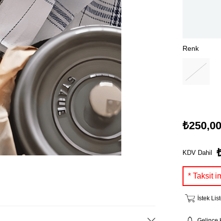
Renk
₺250,0
KDV Dahil
İstek Li
Gelince 