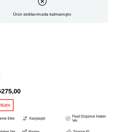
Ürün stoklarımızda kalmamıştır.
0
₺275,00
Fiyat Düşünce Haber
steme Ekle
Karşılaştır
Ver
Haber Ver
Paylaş
Tavsiye Et