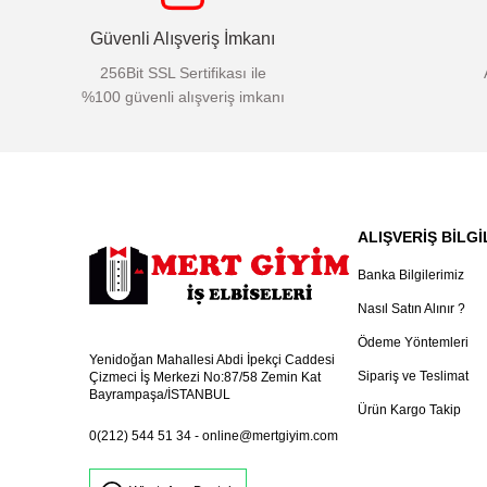
Güvenli Alışveriş İmkanı
256Bit SSL Sertifikası ile
%100 güvenli alışveriş imkanı
ALIŞVERİŞ BİLGİ
Banka Bilgilerimiz
Nasıl Satın Alınır ?
Ödeme Yöntemleri
Yenidoğan Mahallesi Abdi İpekçi Caddesi
Sipariş ve Teslimat
Çizmeci İş Merkezi No:87/58 Zemin Kat
Bayrampaşa/İSTANBUL
Ürün Kargo Takip
0(212) 544 51 34
-
online@mertgiyim.com