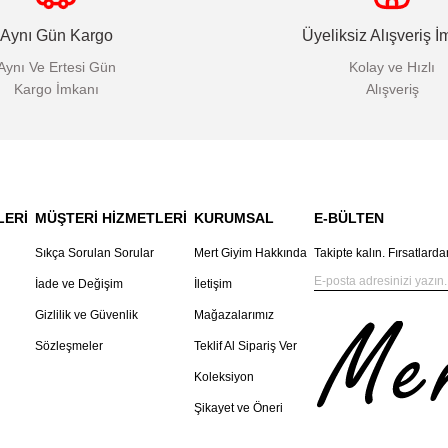
Aynı Gün Kargo
Üyeliksiz Alışveriş İ
Aynı Ve Ertesi Gün
Kolay ve Hızlı
Kargo İmkanı
Alışveriş
LERİ
MÜŞTERİ HİZMETLERİ
KURUMSAL
E-BÜLTEN
Sıkça Sorulan Sorular
Mert Giyim Hakkında
Takipte kalın. Fırsatlarda
İade ve Değişim
İletişim
Gizlilik ve Güvenlik
Mağazalarımız
Sözleşmeler
Teklif Al Sipariş Ver
Koleksiyon
Şikayet ve Öneri