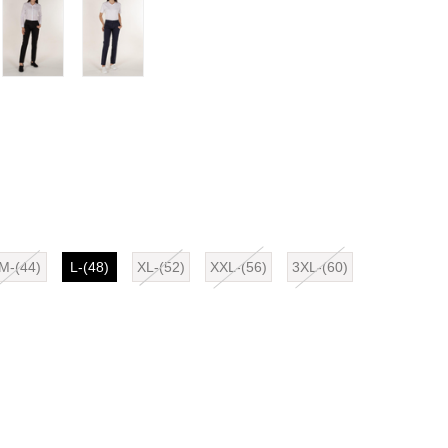
M-(44)
L-(48)
XL-(52)
XXL-(56)
3XL-(60)