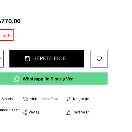
0
₺770,00
Whatsapp ile Sipariş Ver
a Sipariş
İstek Listeme Ekle
Karşılaştır
şünce Haber
Paylaş
Tavsiye Et