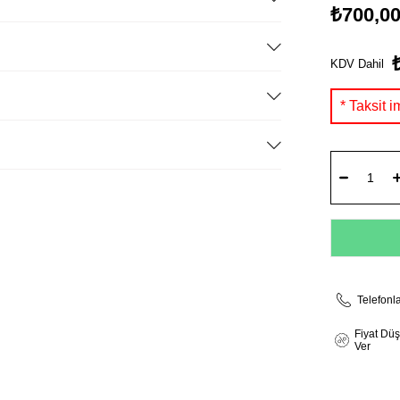
₺700,0
KDV Dahil
Telefonl
Fiyat Dü
Ver