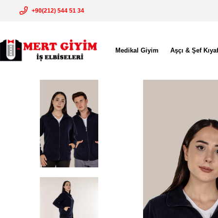
+90(212) 544 51 34
Medikal Giyim
Aşçı & Şef Kıyaf