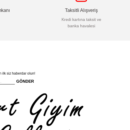
mkanı
Taksitli Alışveriş
Kredi kartına taksit ve
banka havalesi
n ilk siz haberdar olun!
GÖNDER