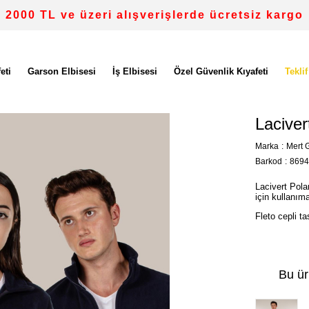
2000 TL ve üzeri alışverişlerde ücretsiz kargo
eti
Garson Elbisesi
İş Elbisesi
Özel Güvenlik Kıyafeti
Teklif
Laciver
Marka
:
Mert G
Barkod
:
8694
Lacivert Pola
için kullanım
Fleto cepli t
Bu ür