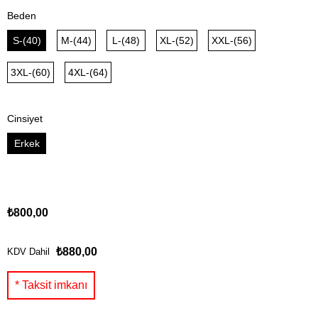
Beden
S-(40)
M-(44)
L-(48)
XL-(52)
XXL-(56)
3XL-(60)
4XL-(64)
Cinsiyet
Erkek
₺800,00
₺880,00
KDV Dahil