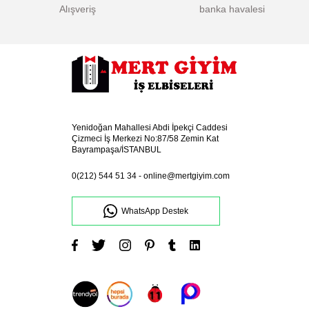
Alışveriş
banka havalesi
Yenidoğan Mahallesi Abdi İpekçi Caddesi
Çizmeci İş Merkezi No:87/58 Zemin Kat
Bayrampaşa/İSTANBUL
0(212) 544 51 34
-
online@mertgiyim.com
WhatsApp Destek