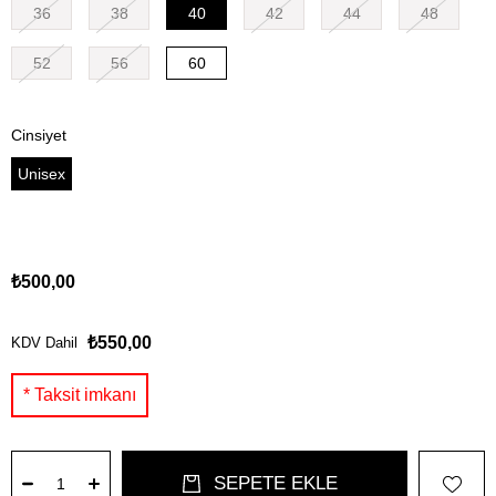
36
38
40
42
44
48
52
56
60
Cinsiyet
Unisex
₺500,00
₺550,00
KDV Dahil