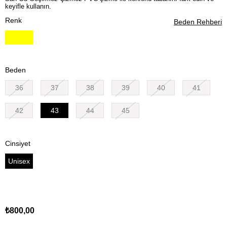
keyifle kullanın.
Renk
Beden Rehberi
Beden
36
37
38
39
40
41
42
43
44
45
Cinsiyet
Unisex
₺800,00