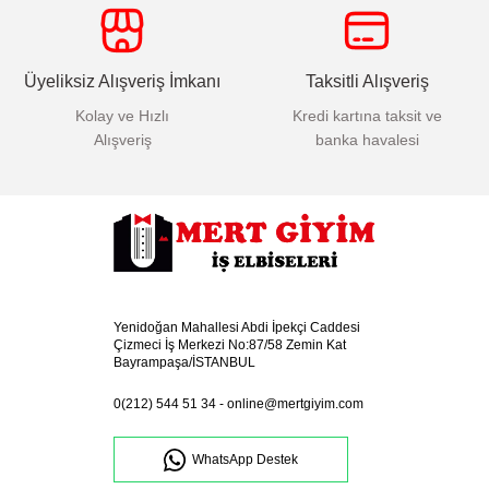
Üyeliksiz Alışveriş İmkanı
Taksitli Alışveriş
Kolay ve Hızlı
Kredi kartına taksit ve
Alışveriş
banka havalesi
Yenidoğan Mahallesi Abdi İpekçi Caddesi
Çizmeci İş Merkezi No:87/58 Zemin Kat
Bayrampaşa/İSTANBUL
0(212) 544 51 34
-
online@mertgiyim.com
WhatsApp Destek