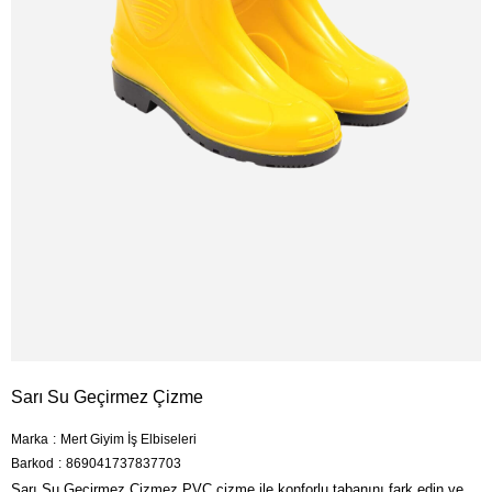
Sarı Su Geçirmez Çizme
Marka
:
Mert Giyim İş Elbiseleri
Barkod
:
869041737837703
Sarı Su Geçirmez Çizmez PVC çizme ile konforlu tabanını fark edin ve