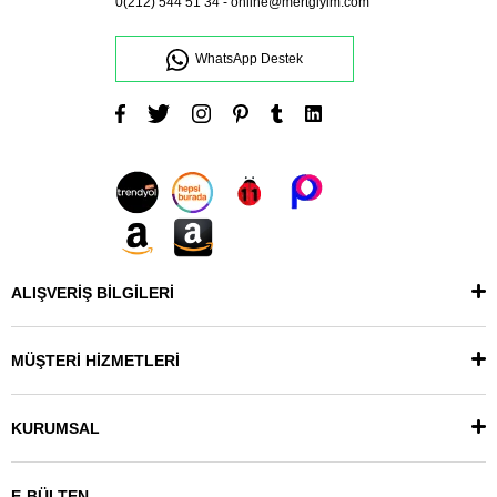
0(212) 544 51 34
-
online@mertgiyim.com
WhatsApp Destek
ALIŞVERİŞ BİLGİLERİ
MÜŞTERİ HİZMETLERİ
KURUMSAL
E-BÜLTEN