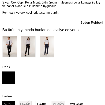
Siyah Çok Cepli Polar Mont, ürün üretim malzemesi polar kumaşı ile kış
ve bahar ayları için kullanıma uygundur.
Fermuarlı ve çok cepli şık tasarımı vardır.
Beden Rehberi
Bu ürünün yanında bunları da tavsiye ediyoruz.
Renk
Beden
S-(40)
M-(44)
L-(48)
XL-(52)
XXL-(56)